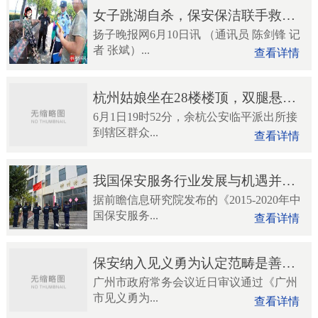
女子跳湖自杀，保安保洁联手救人！
扬子晚报网6月10日讯 （通讯员 陈剑锋 记
者 张斌）...
查看详情
杭州姑娘坐在28楼楼顶，双腿悬空！保安一个探身，亮了！
6月1日19时52分，余杭公安临平派出所接
到辖区群众...
查看详情
我国保安服务行业发展与机遇并存 发展潜力巨大
据前瞻信息研究院发布的《2015-2020年中
国保安服务...
查看详情
保安纳入见义勇为认定范畴是善治回归
广州市政府常务会议近日审议通过《广州
市见义勇为...
查看详情