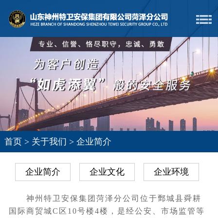
首页
>
关于我们
>
企业简介
企业简介
企业文化
企业环境
神州特卫安保集团菏泽分公司位于鄄城县舜耕
国际商贸城C区10号楼4楼，是经公安、市场监管等