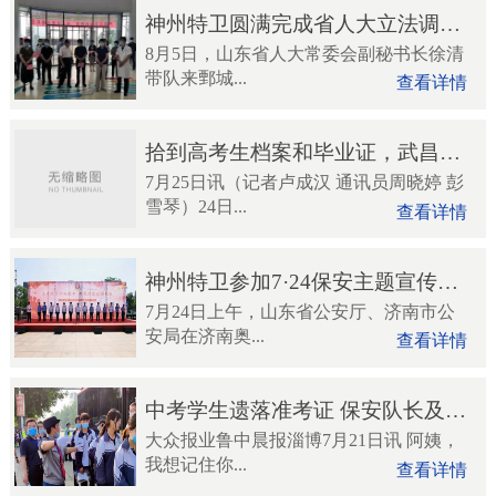
神州特卫圆满完成省人大立法调研组到鄄城县人民医院立法...
8月5日，山东省人大常委会副秘书长徐清
带队来鄄城...
查看详情
拾到高考生档案和毕业证，武昌公园保安物归原主
7月25日讯（记者卢成汉 通讯员周晓婷 彭
雪琴）24日...
查看详情
神州特卫参加7·24保安主题宣传日活动
7月24日上午，山东省公安厅、济南市公
安局在济南奥...
查看详情
中考学生遗落准考证 保安队长及时提醒
大众报业鲁中晨报淄博7月21日讯 阿姨，
我想记住你...
查看详情