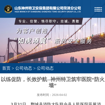
首页
>
公司动态
>
公司动态
以练促防，长效护航--神州特卫筑牢医院“防火
墙”
发布时间：2026-04-02
3
月
31
日，鄄城县消防大队联合县人民医院开展消